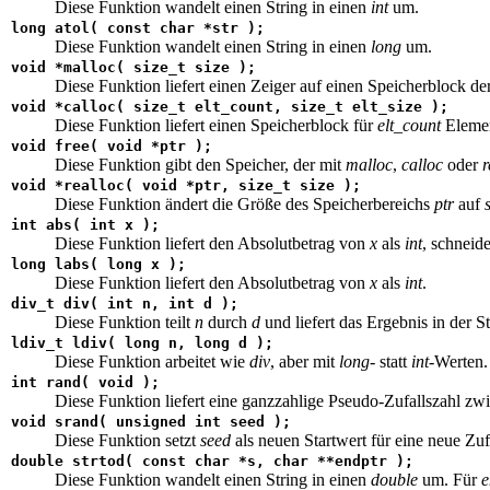
Diese Funktion wandelt einen String in einen
int
um.
long
atol(
const char
*str );
Diese Funktion wandelt einen String in einen
long
um.
void
*malloc( size_t size );
Diese Funktion liefert einen Zeiger auf einen Speicherblock d
void
*calloc( size_t elt_count, size_t elt_size );
Diese Funktion liefert einen Speicherblock für
elt_count
Elemen
void
free(
void
*ptr );
Diese Funktion gibt den Speicher, der mit
malloc
,
calloc
oder
r
void
*realloc(
void
*ptr, size_t size );
Diese Funktion ändert die Größe des Speicherbereichs
ptr
auf
int
abs(
int
x );
Diese Funktion liefert den Absolutbetrag von
x
als
int
, schneid
long
labs(
long
x );
Diese Funktion liefert den Absolutbetrag von
x
als
int
.
div_t div(
int
n,
int
d );
Diese Funktion teilt
n
durch
d
und liefert das Ergebnis in der 
ldiv_t ldiv(
long
n,
long
d );
Diese Funktion arbeitet wie
div
, aber mit
long
- statt
int
-Werten.
int
rand(
void
);
Diese Funktion liefert eine ganzzahlige Pseudo-Zufallszahl z
void
srand( unsigned
int
seed );
Diese Funktion setzt
seed
als neuen Startwert für eine neue Zuf
double strtod(
const char
*s,
char
**endptr );
Diese Funktion wandelt einen String in einen
double
um. Für
e