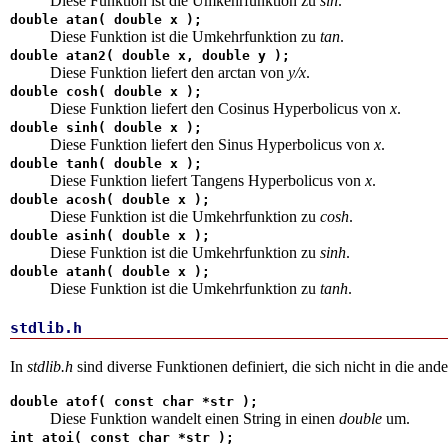
Diese Funktion ist die Umkehrfunktion zu
sin
.
double atan( double x );
Diese Funktion ist die Umkehrfunktion zu
tan
.
double atan2( double x, double y );
Diese Funktion liefert den arctan von
y/x
.
double cosh( double x );
Diese Funktion liefert den Cosinus Hyperbolicus von
x
.
double sinh( double x );
Diese Funktion liefert den Sinus Hyperbolicus von
x
.
double tanh( double x );
Diese Funktion liefert Tangens Hyperbolicus von
x
.
double acosh( double x );
Diese Funktion ist die Umkehrfunktion zu
cosh
.
double asinh( double x );
Diese Funktion ist die Umkehrfunktion zu
sinh
.
double atanh( double x );
Diese Funktion ist die Umkehrfunktion zu
tanh
.
stdlib.h
In
stdlib.h
sind diverse Funktionen definiert, die sich nicht in die and
double atof(
const char
*str );
Diese Funktion wandelt einen String in einen
double
um.
int
atoi(
const char
*str );