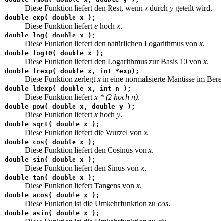
Diese Funktion liefert den Rest, wenn
x
durch
y
geteilt wird.
double exp( double x );
Diese Funktion liefert
e
hoch
x
.
double log( double x );
Diese Funktion liefert den natürlichen Logarithmus von
x
.
double log10( double x );
Diese Funktion liefert den Logarithmus zur Basis 10 von
x
.
double frexp( double x,
int
*exp);
Diese Funktion zerlegt
x
in eine normalisierte Mantisse im Berei
double ldexp( double x,
int
n );
Diese Funktion liefert
x * (2 hoch n)
.
double pow( double x, double y );
Diese Funktion liefert
x
hoch
y
.
double sqrt( double x );
Diese Funktion liefert die Wurzel von
x
.
double cos( double x );
Diese Funktion liefert den Cosinus von
x
.
double sin( double x );
Diese Funktion liefert den Sinus von
x
.
double tan( double x );
Diese Funktion liefert Tangens von
x
.
double acos( double x );
Diese Funktion ist die Umkehrfunktion zu
cos
.
double asin( double x );