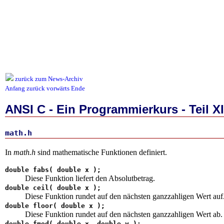
zurück zum News-Archiv
Anfang
zurück
vorwärts
Ende
ANSI C - Ein Programmierkurs - Teil XI
math.h
In
math.h
sind mathematische Funktionen definiert.
double fabs( double x );
Diese Funktion liefert den Absolutbetrag.
double ceil( double x );
Diese Funktion rundet auf den nächsten ganzzahligen Wert auf
double floor( double x );
Diese Funktion rundet auf den nächsten ganzzahligen Wert ab.
double fmod( double x, double y );