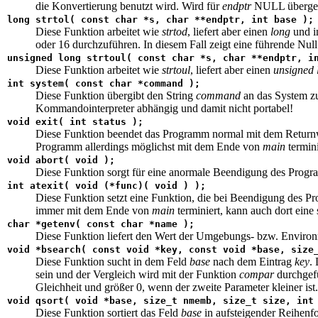
die Konvertierung benutzt wird. Wird für
endptr
NULL übergebe
long
strtol(
const char
*s,
char
**endptr,
int
base );
Diese Funktion arbeitet wie
strtod
, liefert aber einen
long
und 
oder 16 durchzuführen. In diesem Fall zeigt eine führende Nu
unsigned long
strtoul(
const char
*s,
char
**endptr,
i
Diese Funktion arbeitet wie
strtoul
, liefert aber einen
unsigned
int
system(
const char
*command );
Diese Funktion übergibt den String
command
an das System z
Kommandointerpreter abhängig und damit nicht portabel!
void
exit(
int
status );
Diese Funktion beendet das Programm normal mit dem Retur
Programm allerdings möglichst mit dem Ende von
main
termin
void
abort(
void
);
Diese Funktion sorgt für eine anormale Beendigung des Prog
int
atexit(
void
(*func)(
void
) );
Diese Funktion setzt eine Funktion, die bei Beendigung des P
immer mit dem Ende von
main
terminiert, kann auch dort eine
char
*getenv(
const char
*name );
Diese Funktion liefert den Wert der Umgebungs- bzw. Enviro
void
*bsearch(
const
void
*key,
const
void
*base, size_
Diese Funktion sucht in dem Feld
base
nach dem Eintrag
key
.
sein und der Vergleich wird mit der Funktion
compar
durchgefü
Gleichheit und größer 0, wenn der zweite Parameter kleiner ist.
void
qsort(
void
*base, size_t nmemb, size_t size,
int
Diese Funktion sortiert das Feld
base
in aufsteigender Reihenfo