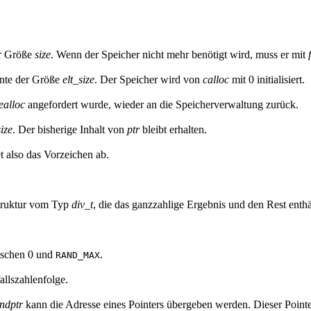
er Größe
size
. Wenn der Speicher nicht mehr benötigt wird, muss er mit
te der Größe
elt_size
. Der Speicher wird von
calloc
mit 0 initialisiert.
ealloc
angefordert wurde, wieder an die Speicherverwaltung zurück.
size
. Der bisherige Inhalt von
ptr
bleibt erhalten.
et also das Vorzeichen ab.
Struktur vom Typ
div_t
, die das ganzzahlige Ergebnis und den Rest enthä
wischen 0 und
.
RAND_MAX
allszahlenfolge.
ndptr
kann die Adresse eines Pointers übergeben werden. Dieser Pointe