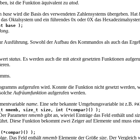
n, ist die Funktion äquivalent zu
atod
.
in
base
wird die Basis des verwendeten Zahlensystems übergeben. Hat
ll das Oktalsystem und ein führendes 0x oder 0X das Hexadezimalsyste
nt
base );
long
.
ur Ausführung. Sowohl der Aufbau des Kommandos als auch das Erge
nwert
status
. Es werden auch die mit
atexit
gesetzten Funktionen aufgeruf
ieren.
ramms.
rogramms aufgerufen wird. Konnte die Funktion nicht gesetzt werden, 
 solche
Aufräumfunktion
aufgerufen werden.
nmentvariable
name
. Eine sehr bekannte Umgebungsvariable ist z.B.
PA
t nmemb, size_t size,
int
(*compar)() );
 Der Parameter
nmemb
gibt an, wieviel Einträge das Feld enthält und
si
hrt. Diese Funktion bekommt zwei Zeiger auf Elemente und muss einen We
(*compar)() );
lge. Das Feld enthält
nmemb
Elemente der Größe
size
. Der Vergleich 