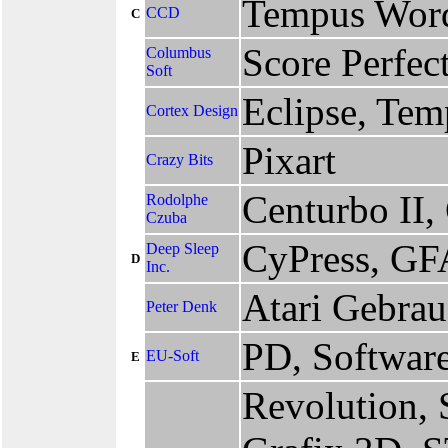
Tempus Wor
CCD
C
Score Perfec
Columbus
Soft
Eclipse, Tem
Cortex Design
Pixart
Crazy Bits
Centurbo II
Rodolphe
Czuba
CyPress, GF
Deep Sleep
D
Inc.
Atari Gebra
Peter Denk
PD, Softwar
EU-Soft
E
Revolution,