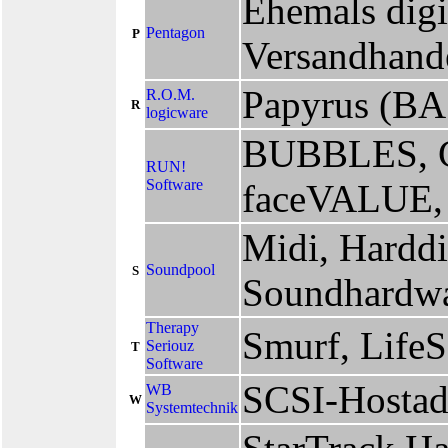
Ehemals digit
Pentagon
P
Versandhand
Papyrus (B
R.O.M.
R
logicware
BUBBLES, C
RUN!
Software
faceVALUE,
Midi, Hardd
Soundpool
S
Soundhardw
Therapy
Smurf, LifeS
Seriouz
T
Software
SCSI-Hostada
WB
W
Systemtechnik