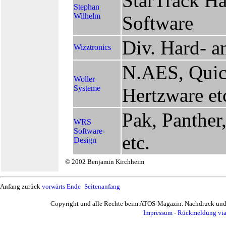
StarTrack Ha
Stephan
Wilhelm
Software
Div. Hard- a
Wizztronics
N.AES, Quic
Woller
Systeme
Hertzware et
Pak, Panther
WRS
Software-
etc.
Design
© 2002 Benjamin Kirchheim
Anfang zurück
vorwärts
Ende
Seitenanfang
Copyright und alle Rechte beim ATOS-Magazin. Nachdruck und V
Impressum
-
Rückmeldung via