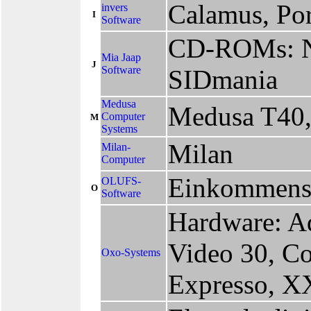
Calamus, Po
invers
I
Software
CD-ROMs: N
Mia Jaap
J
Software
SIDmania
Medusa
Medusa T40,
Computer
M
Systems
Milan
Milan-
Computer
Einkommens
OLUFS-
O
Software
Hardware: A
Video 30, Co
Oxo-Systems
Expresso, 