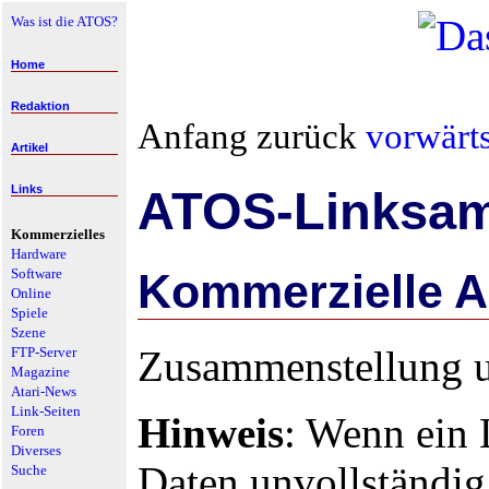
Was ist die ATOS?
Home
Redaktion
Anfang zurück
vorwärt
Artikel
Links
ATOS-Linksa
Kommerzielles
Hardware
Software
Kommerzielle A
Online
Spiele
Szene
Zusammenstellung u
FTP-Server
Magazine
Atari-News
Link-Seiten
Hinweis
: Wenn ein L
Foren
Diverses
Daten unvollständig 
Suche