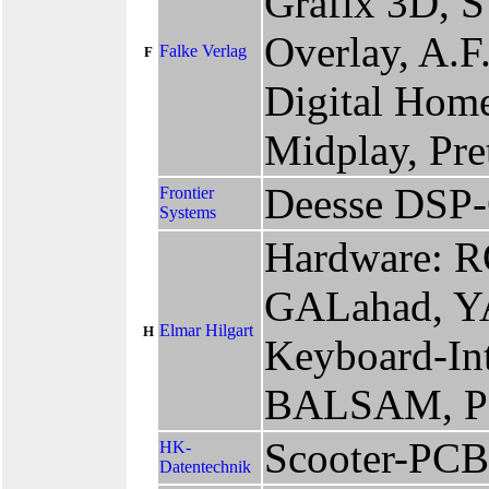
Grafix 3D, S
Overlay, A.F
Falke Verlag
F
Digital Home
Midplay, Pre
Deesse DSP-
Frontier
Systems
Hardware: R
GALahad, YA
Elmar Hilgart
H
Keyboard-Int
BALSAM, PI
Scooter-PCB
HK-
Datentechnik