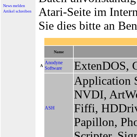
News melden
Atari-Seite im Inte
Artikel schreiben
Sie dies bitte an B
Name
ExtenDOS, 
Anodyne
A
Software
Application 
NVDI, ArtWo
Fiffi, HDDriv
ASH
Papillon, Ph
Scripter, Si