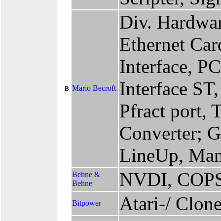
Div. Hardwa
Ethernet Ca
Interface, P
Interface ST
Mario Becroft
B
Pfract port, 
Converter; G
LineUp, Man
NVDI, COPS
Behne &
Behne
Atari-/ Clon
Bitpower